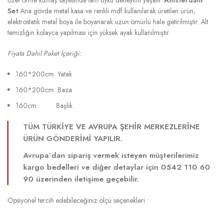
özel örme kumaş sayesinde tam uyku deneyimi yaşatır.
Amsterdam
Set
Ana gövde metal kasa ve renkli mdf kullanılarak üretilen ürün,
elektrostatik metal boya ile boyanarak uzun ömürlü hale getirilmiştir. Alt
temizliğin kolayca yapılması için yüksek ayak kullanılmıştır.
Fiyata Dahil Paket İçeriği:
160*200cm Yatak
160*200cm Baza
160cm Başlık
TÜM TÜRKİYE VE AVRUPA ŞEHİR MERKEZLERİNE
ÜRÜN GÖNDERİMİ YAPILIR.
Avrupa’dan sipariş vermek isteyen müşterilerimiz
kargo bedelleri ve diğer detaylar için 0542 110 60
90 üzerinden iletişime geçebilir.
Opsiyonel tercih edebileceğiniz ölçü seçenekleri :