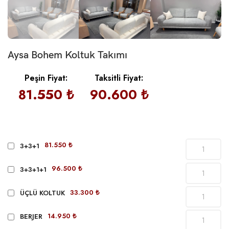
Aysa Bohem Koltuk Takımı
Peşin Fiyat:
Taksitli Fiyat:
81.550 ₺
90.600 ₺
81.550 ₺
3+3+1
96.500 ₺
3+3+1+1
33.300 ₺
ÜÇLÜ KOLTUK
14.950 ₺
BERJER