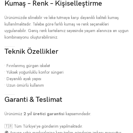
Kumaş – Renk – Kişiselleştirme
Ürünümüzde silinebilir ve leke tutmaya karşı dayanıklı kaliteli kumaş
kullanılmaktadır. Talebe göre farklı kumaş ve renk seçenekleri
uygulanabilir. Geniş renk kartelamız sayesinde yaşam alanınıza en uygun
kombinasyonu oluşturabilirsiniz.
Teknik Özellikler
• Fırınlanmış gürgen iskelet
• Yüksek yoğunluklu konfor süngeri
• Dayanıklı ayak yapısı
• Uzun ömürlü kullanım
Garanti & Teslimat
Ürünümüz
2 yıl üretici garantisi
kapsamındadır.
🇹🇷 Tüm Türkiye’ye gönderim yapılmaktadır.
🌍 Avrupa şehir merkezlerine kapı teslim gönderim imkanı mevcuttur.