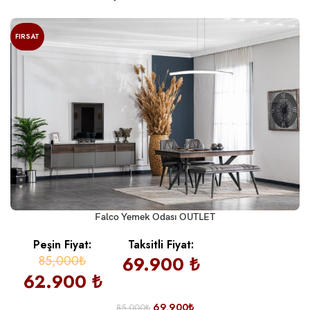
FIRSAT
Falco Yemek Odası OUTLET
Peşin Fiyat:
Taksitli Fiyat:
85,000₺
69.900 ₺
62.900 ₺
69,900
₺
85,000
₺