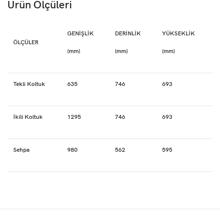
Ürün Ölçüleri
GENİŞLİK
DERİNLİK
YÜKSEKLİK
ÖLÇÜLER
(mm)
(mm)
(mm)
Tekli Koltuk
635
746
693
İkili Koltuk
1295
746
693
Sehpa
980
562
595