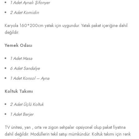
1 Adet Aynalı Şifonyer
2 Adet Komidin
Karyola 160*200cm yatak için uygundur. Yatak paket içeriğine dahil
değildir.
Yemek Odası
1 Adet Masa
6 Adet Sandalye
1 Adet Konsol – Ayna
Koltuk Takımı
2 Adet Üçlü Koltuk
1 Adet Berjer
TV ünitesi, yan , orta ve zigon sehpalar opsiyonel olup paket fiyatına
dahil değildir. Modüllerin tekil satışı mümkündür. Koltuk takımı için renk