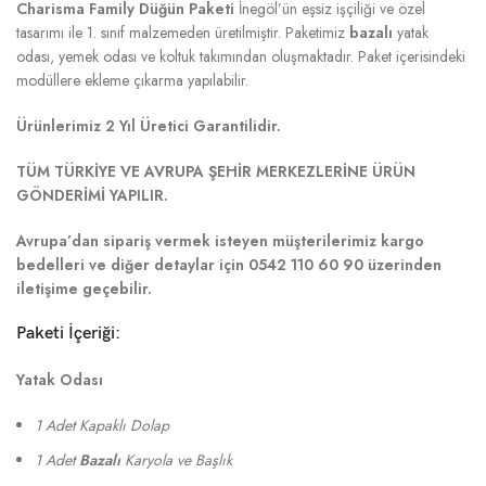
Charisma Family Düğün Paketi
İnegöl’ün eşsiz işçiliği ve özel
tasarımı ile 1. sınıf malzemeden üretilmiştir. Paketimiz
bazalı
yatak
odası, yemek odası ve koltuk takımından oluşmaktadır. Paket içerisindeki
modüllere ekleme çıkarma yapılabilir.
Ürünlerimiz 2 Yıl Üretici Garantilidir.
TÜM TÜRKİYE VE AVRUPA ŞEHİR MERKEZLERİNE ÜRÜN
GÖNDERİMİ YAPILIR.
Avrupa’dan sipariş vermek isteyen müşterilerimiz kargo
bedelleri ve diğer detaylar için 0542 110 60 90 üzerinden
iletişime geçebilir.
Paketi İçeriği:
Yatak Odası
1 Adet Kapaklı Dolap
1 Adet
Bazalı
Karyola ve Başlık