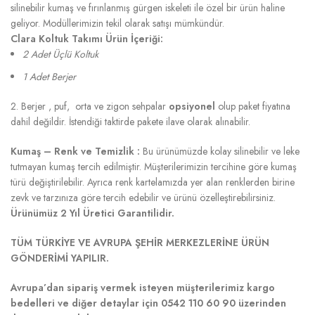
silinebilir kumaş ve fırınlanmış gürgen iskeleti ile özel bir ürün haline
geliyor. Modüllerimizin tekil olarak satışı mümkündür.
Clara Koltuk Takımı Ürün İçeriği:
2 Adet Üçlü Koltuk
1 Adet Berjer
2. Berjer , puf, orta ve zigon sehpalar
opsiyonel
olup paket fiyatına
dahil değildir. İstendiği taktirde pakete ilave olarak alınabilir.
Kumaş – Renk ve Temizlik :
Bu ürünümüzde kolay silinebilir ve leke
tutmayan kumaş tercih edilmiştir. Müşterilerimizin tercihine göre kumaş
türü değiştirilebilir. Ayrıca renk kartelamızda yer alan renklerden birine
zevk ve tarzınıza göre tercih edebilir ve ürünü özelleştirebilirsiniz.
Ürünümüz 2 Yıl Üretici Garantilidir.
TÜM TÜRKİYE VE AVRUPA ŞEHİR MERKEZLERİNE ÜRÜN
GÖNDERİMİ YAPILIR.
Avrupa’dan sipariş vermek isteyen müşterilerimiz kargo
bedelleri ve diğer detaylar için 0542 110 60 90 üzerinden