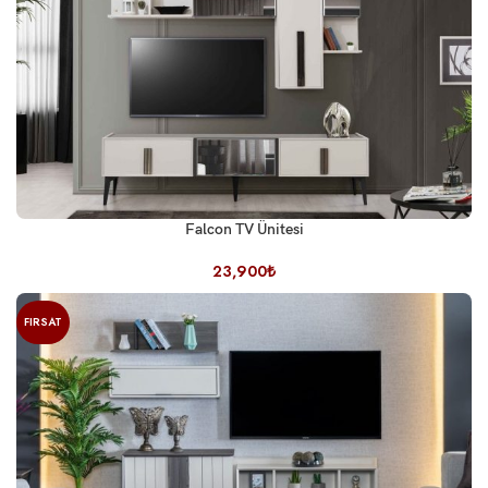
Falcon TV Ünitesi
23,900
₺
FIRSAT