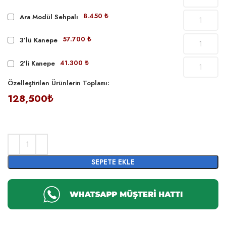
8.450 ₺
Ara Modül Sehpalı
57.700 ₺
3’lü Kanepe
41.300 ₺
2’li Kanepe
Özelleştirilen Ürünlerin Toplamı:
128,500₺
SEPETE EKLE