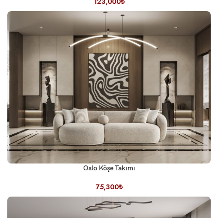
123,000
₺
Oslo Köşe Takımı
75,300
₺