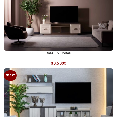
Basel TV Ünitesi
30,600
₺
FIRSAT