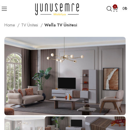
0
0
₺
Home
TV Ünitesi
Wella TV Ünitesi